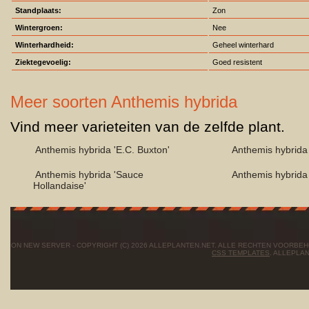
Standplaats:
Zon
Wintergroen:
Nee
Winterhardheid:
Geheel winterhard
Ziektegevoelig:
Goed resistent
Meer soorten Anthemis hybrida
Vind meer varieteiten van de zelfde plant.
Anthemis hybrida 'E.C. Buxton'
Anthemis hybrida 
Anthemis hybrida 'Sauce
Anthemis hybrida
Hollandaise'
ON NEW SERVER - COPYRIGHT (C) 2026 ALLEPLANTEN.NET. ALLE RECHTEN VOORBE
CSS TEMPLATES
. ALLEPLA