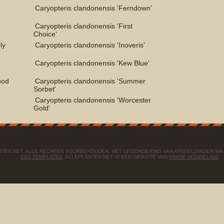
Caryopteris clandonensis 'Ferndown'
Caryopteris clandonensis 'First
Choice'
ly
Caryopteris clandonensis 'Inoveris'
Caryopteris clandonensis 'Kew Blue'
ood
Caryopteris clandonensis 'Summer
Sorbet'
Caryopteris clandonensis 'Worcester
Gold'
ANTEN.NET. ALLE RECHTEN VOORBEHOUDEN, MET UITZONDERING VAN AFBEELDINGEN W
CSS TEMPLATES
. ALLEPLANTEN.NET IS EEN WEBSITE VAN
FRANK HOUWELING