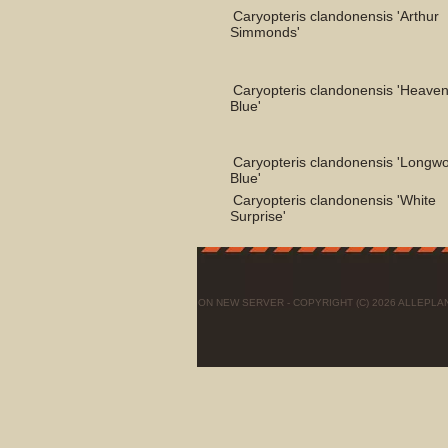
Caryopteris clandonensis 'Arthur
Simmonds'
Caryopteris clandonensis 'Heaven
Blue'
Caryopteris clandonensis 'Longw
Blue'
Caryopteris clandonensis 'White
Surprise'
ON NEW SERVER - COPYRIGHT (C) 2026 ALLEPL