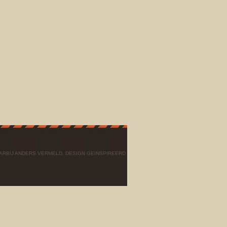
AARBIJ ANDERS VERMELD. DESIGN GEINSPIREERD DOOR