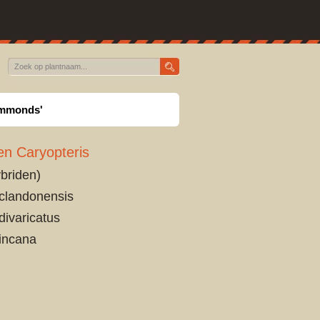
Simmonds'
en Caryopteris
ybriden)
clandonensis
divaricatus
incana