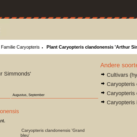
Familie Caryopteris
Plant Caryopteris clandonensis 'Arthur 
Andere soort
hur Simmonds'
Cultivars (h
Caryopteris 
Caryopteris 
Augustus, September
Caryopteris 
donensis
nt.
Caryopteris clandonensis 'Grand
bleu'