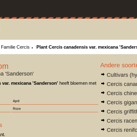
Familie Cercis
Plant Cercis canadensis var. mexicana 'Sander
oom
Andere soort
na 'Sanderson'
Cultivars (h
 var. mexicana 'Sanderson'
heeft bloemen met
Cercis cana
Cercis chine
April
Cercis gigan
Roze
Cercis griffit
Cercis race
s
Cercis renif
nt.