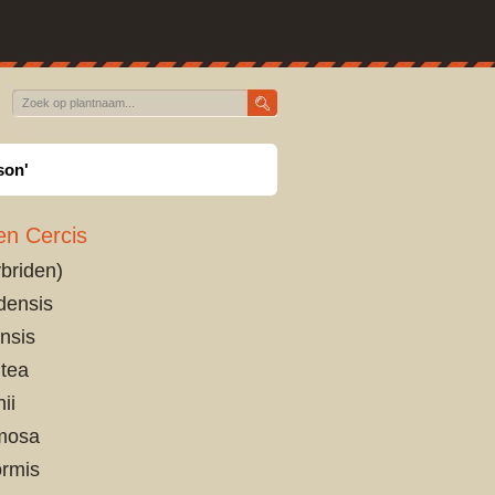
son'
en Cercis
ybriden)
densis
nsis
tea
hii
mosa
ormis