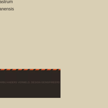
uastrum
anensis
AARBIJ ANDERS VERMELD. DESIGN GEINSPIREERD DOOR