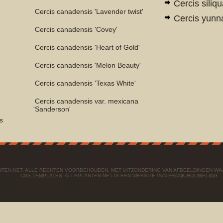
Cercis siliq
Cercis canadensis 'Lavender twist'
Cercis yunn
Cercis canadensis 'Covey'
Cercis canadensis 'Heart of Gold'
Cercis canadensis 'Melon Beauty'
'
Cercis canadensis 'Texas White'
Cercis canadensis var. mexicana
'Sanderson'
s
ANTEN.NET. ALLE RECHTEN VOORBEHOUDEN, MET UITZONDERING VAN AFBEELDINGEN W
CSS TEMPLATES
. ALLEPLANTEN.NET IS EEN WEBSITE VAN
FRANK HOUWELING