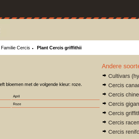
Familie Cercis
Plant Cercis griffithii
Andere soort
Cultivars (h
ft bloemen met de volgende kleur: roze.
Cercis cana
Cercis chine
April
Cercis gigan
Roze
Cercis griffit
Cercis race
Cercis renif