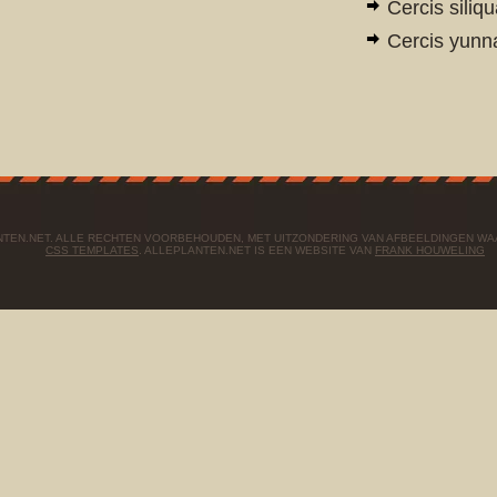
Cercis siliq
Cercis yunn
ANTEN.NET. ALLE RECHTEN VOORBEHOUDEN, MET UITZONDERING VAN AFBEELDINGEN W
CSS TEMPLATES
. ALLEPLANTEN.NET IS EEN WEBSITE VAN
FRANK HOUWELING