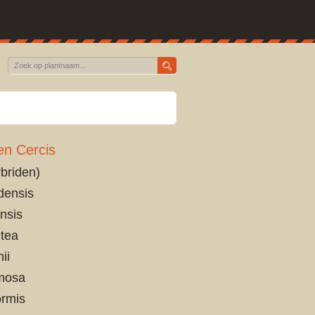
en Cercis
ybriden)
densis
nsis
tea
hii
mosa
ormis