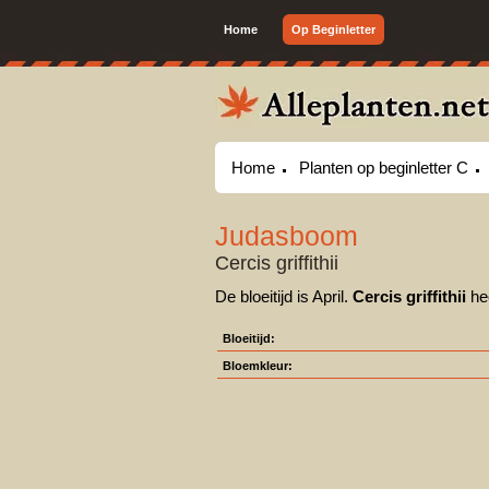
Home
Op Beginletter
Home
Planten op beginletter C
Judasboom
Cercis griffithii
De bloeitijd is April.
Cercis griffithii
hee
Bloeitijd:
Bloemkleur: