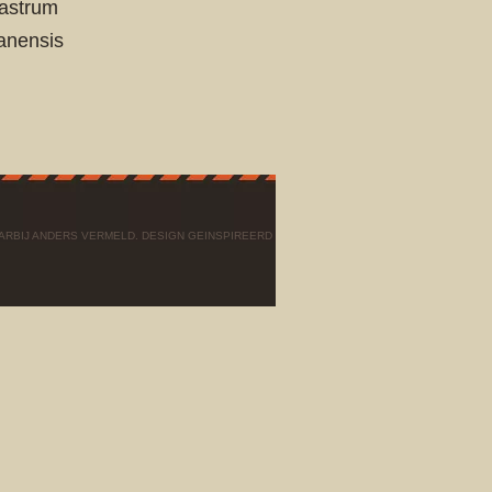
uastrum
anensis
AARBIJ ANDERS VERMELD. DESIGN GEINSPIREERD DOOR