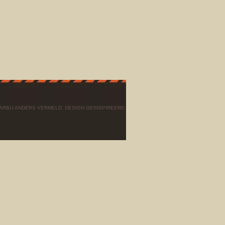
AARBIJ ANDERS VERMELD. DESIGN GEINSPIREERD DOOR