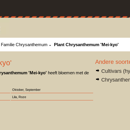
Familie Chrysanthemum
Plant Chrysanthemum 'Mei-kyo'
kyo'
Andere soor
Cultivars (h
rysanthemum 'Mei-kyo'
heeft bloemen met de
Chrysanthem
Oktober, September
Lila, Roze