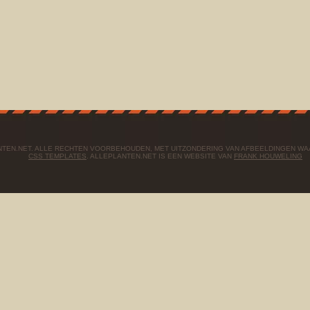
ANTEN.NET. ALLE RECHTEN VOORBEHOUDEN, MET UITZONDERING VAN AFBEELDINGEN W
CSS TEMPLATES
. ALLEPLANTEN.NET IS EEN WEBSITE VAN
FRANK HOUWELING