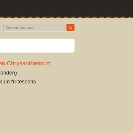
ten Chrysanthemum
ybriden)
um frutescens