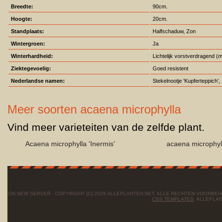
Breedte:
90cm.
Hoogte:
20cm.
Standplaats:
Halfschaduw, Zon
Wintergroen:
Ja
Winterhardheid:
Lichtelijk vorstverdragend (m
Ziektegevoelig:
Goed resistent
Nederlandse namen:
Stekelnootje 'Kupferteppich',
Meer soorten acaena microphylla
Vind meer varieteiten van de zelfde plant.
Acaena microphylla 'Inermis'
acaena microphyll
ON NEW SERVER - COPYRIGHT (C) 2026 ALLEPLANTEN.NET. ALLE RECHTEN VOORBE
CSS TEMPLATES
. ALLEPLA