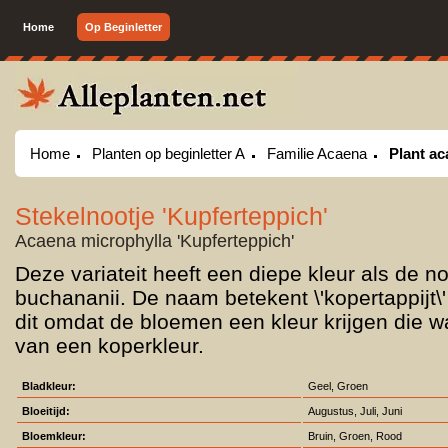
Home
Op Beginletter
Home
Planten op beginletter A
Familie Acaena
Plant ac
Stekelnootje 'Kupferteppich'
Acaena microphylla 'Kupferteppich'
Deze variateit heeft een diepe kleur als de n
buchananii. De naam betekent \'kopertappijt\' 
dit omdat de bloemen een kleur krijgen die w
van een koperkleur.
Bladkleur:
Geel, Groen
Bloeitijd:
Augustus, Juli, Juni
Bloemkleur:
Bruin, Groen, Rood