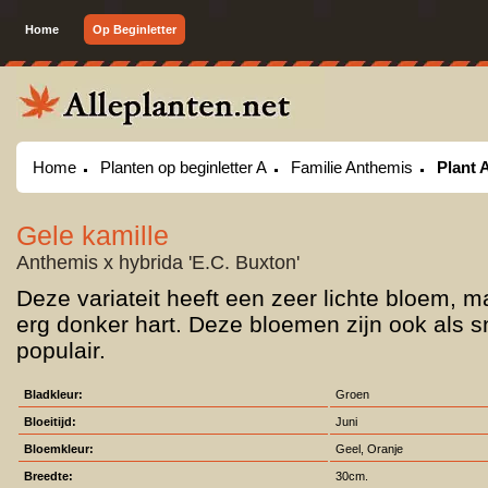
Home
Op Beginletter
Home
Planten op beginletter A
Familie Anthemis
Plant 
Gele kamille
Anthemis x hybrida 'E.C. Buxton'
Deze variateit heeft een zeer lichte bloem, m
erg donker hart. Deze bloemen zijn ook als s
populair.
Bladkleur:
Groen
Bloeitijd:
Juni
Bloemkleur:
Geel, Oranje
Breedte:
30cm.