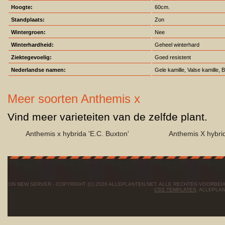
Hoogte:
60cm.
Standplaats:
Zon
Wintergroen:
Nee
Winterhardheid:
Geheel winterhard
Ziektegevoelig:
Goed resistent
Nederlandse namen:
Gele kamille, Valse kamille, B
Meer soorten Anthemis x
Vind meer varieteiten van de zelfde plant.
Anthemis x hybrida 'E.C. Buxton'
Anthemis X hybri
ON NEW SERVER - COPYRIGHT (C) 2026 ALLEPLANTEN.NET. ALLE RECHTEN VOORBE
CSS TEMPLATES
. ALLEPLA