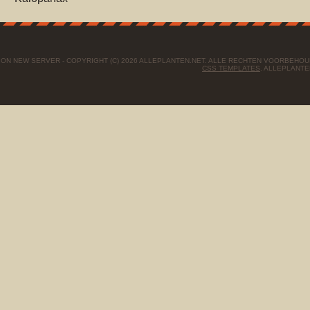
ON NEW SERVER - COPYRIGHT (C) 2026 ALLEPLANTEN.NET. ALLE RECHTEN VOORBEHO
CSS TEMPLATES
. ALLEPLANTE