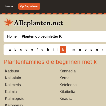
Home
Op Beginletter
Home
Planten op beginletter K
a
b
c
d
e
f
g
h
i
j
k
l
m
n
o
p
q
r
Plantenfamilies die beginnen met k
Kadsura
Kennedia
Kali-aluin
Kerria
Kalimeris
Keteleeria
Kalmia
Kitaibelia
Kalmiopsis
Knautia
Kalopanax