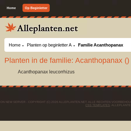
Home
Op Beginletter
Home
Planten op beginletter A
Familie Acanthopanax
Planten in de familie: Acanthopanax ()
Acanthopanax leucorrhizus
ON NEW SERVER - COPYRIGHT (C) 2026 ALLEPLANTEN.NET. ALLE RECHTEN VOORBEHO
CSS TEMPLATES
. ALLEPLANTE