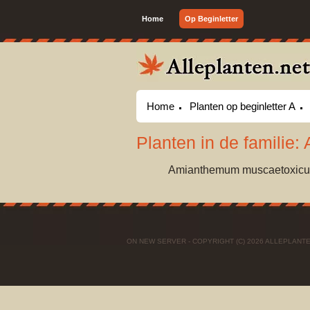
Home
Op Beginletter
Home
Planten op beginletter A
Planten in de familie
Amianthemum muscaetoxic
ON NEW SERVER - COPYRIGHT (C) 2026 ALLEPLAN