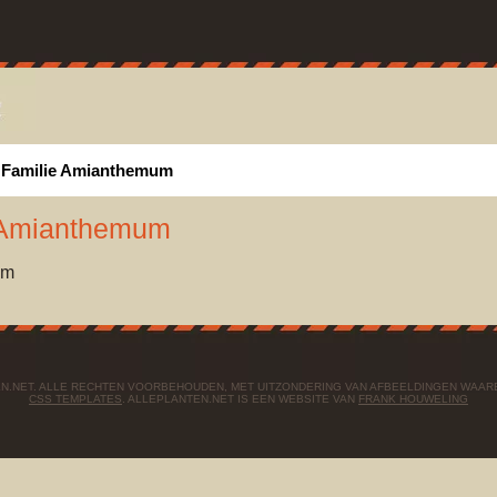
Familie Amianthemum
: Amianthemum
um
TEN.NET. ALLE RECHTEN VOORBEHOUDEN, MET UITZONDERING VAN AFBEELDINGEN WAAR
CSS TEMPLATES
. ALLEPLANTEN.NET IS EEN WEBSITE VAN
FRANK HOUWELING