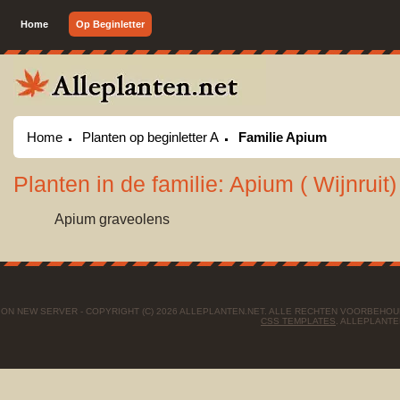
Home
Op Beginletter
Home
Planten op beginletter A
Familie Apium
Planten in de familie: Apium ( Wijnruit)
Apium graveolens
ON NEW SERVER - COPYRIGHT (C) 2026 ALLEPLANTEN.NET. ALLE RECHTEN VOORBEHO
CSS TEMPLATES
. ALLEPLANTE