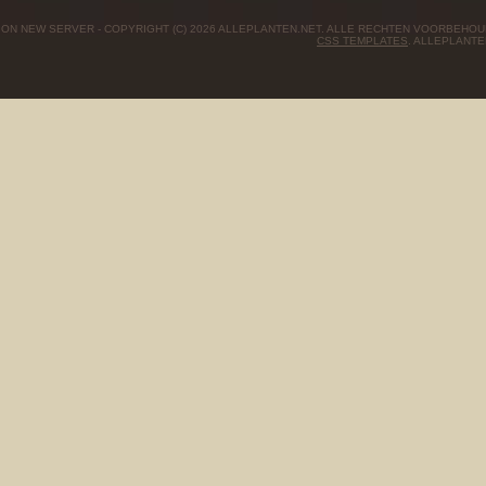
ON NEW SERVER - COPYRIGHT (C) 2026 ALLEPLANTEN.NET. ALLE RECHTEN VOORBEHO
CSS TEMPLATES
. ALLEPLANTE