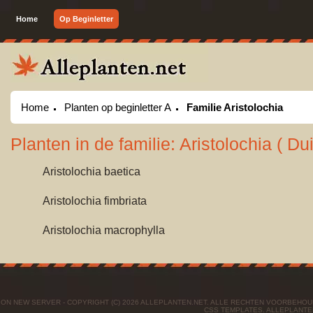
Home
Op Beginletter
Home
Planten op beginletter A
Familie Aristolochia
Planten in de familie: Aristolochia ( Dui
Aristolochia baetica
Aristolochia fimbriata
Aristolochia macrophylla
ON NEW SERVER - COPYRIGHT (C) 2026 ALLEPLANTEN.NET. ALLE RECHTEN VOORBEHO
CSS TEMPLATES
. ALLEPLANTE