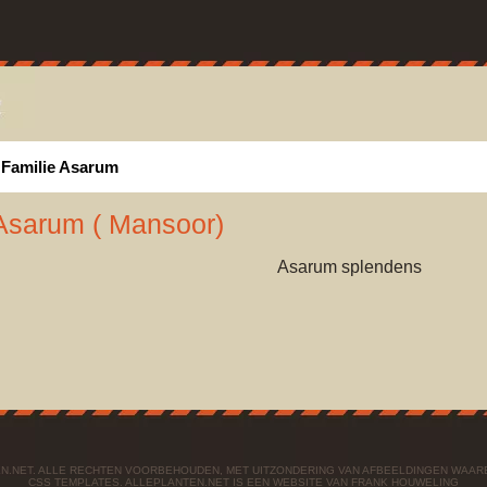
Familie Asarum
: Asarum ( Mansoor)
Asarum splendens
TEN.NET. ALLE RECHTEN VOORBEHOUDEN, MET UITZONDERING VAN AFBEELDINGEN WAAR
CSS TEMPLATES
. ALLEPLANTEN.NET IS EEN WEBSITE VAN
FRANK HOUWELING