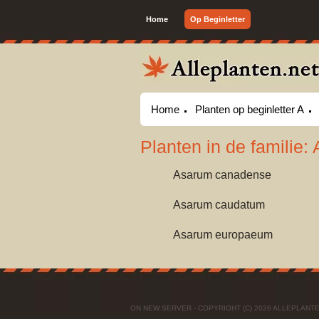
Home
Op Beginletter
Home
Planten op beginletter A
Planten in de familie
Asarum canadense
Asarum caudatum
Asarum europaeum
ON NEW SERVER - COPYRIGHT (C) 2026 ALLEPLAN