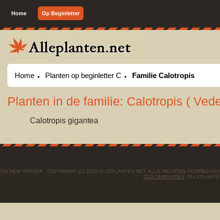
Home
Op Beginletter
Home
Planten op beginletter C
Familie Calotropis
Planten in de familie: Calotropis ( Ved
Calotropis gigantea
ON NEW SERVER - COPYRIGHT (C) 2026 ALLEPLANTEN.NET. ALLE RECHTEN VOORBEHO
CSS TEMPLATES
. ALLEPLANTE