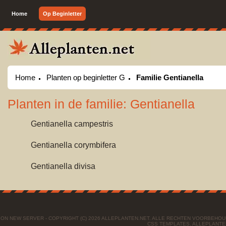
Home
Op Beginletter
Home
Planten op beginletter G
Familie Gentianella
Planten in de familie: Gentianella
Gentianella campestris
Gentianella corymbifera
Gentianella divisa
ON NEW SERVER - COPYRIGHT (C) 2026 ALLEPLANTEN.NET. ALLE RECHTEN VOORBEHO
CSS TEMPLATES
. ALLEPLANTE